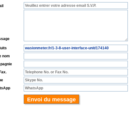
il
ssage
uits
e nom
pagnie
/Fax.
pe
tsApp