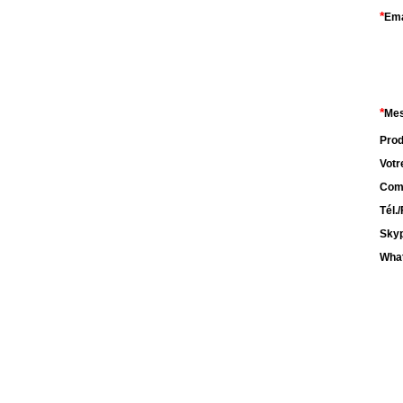
*
Ema
*
Me
Prod
Votr
Com
Tél.
Sky
Wha